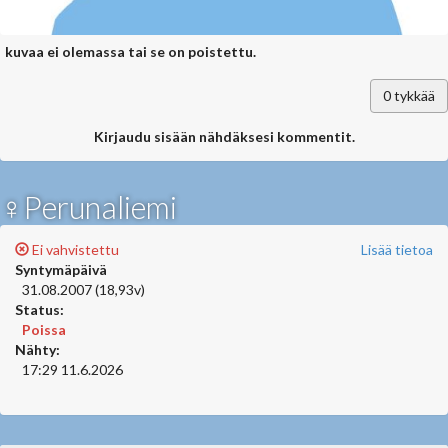
kuvaa ei olemassa tai se on poistettu.
0
tykkää
Kirjaudu sisään nähdäksesi kommentit.
♀Perunaliemi
Ei vahvistettu
Lisää tietoa
Syntymäpäivä
31.08.2007 (18,93v)
Status:
Poissa
Nähty:
17:29 11.6.2026