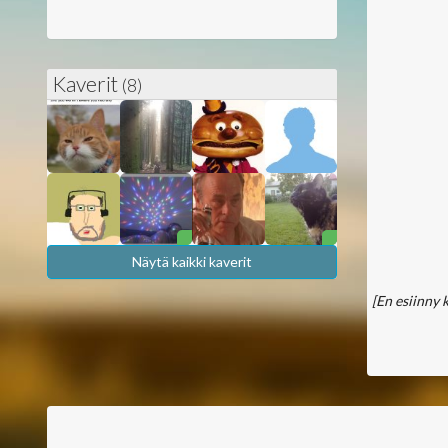
Kaverit
(8)
Näytä kaikki kaverit
[En esiinny 