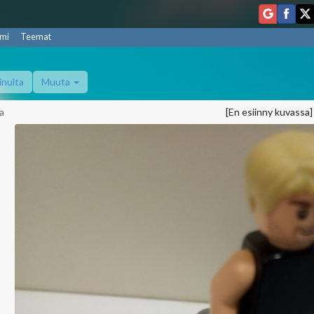
mi
Teemat
inulta
Muuta
a
[En esiinny kuvassa]