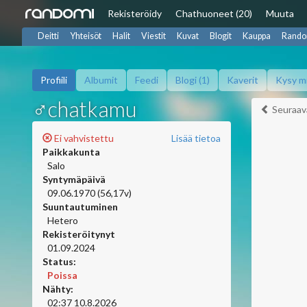
Rekisteröidy
Chat
huoneet (20)
Muuta
Deitti
Yhteisöt
Halit
Viestit
Kuvat
Blogit
Kauppa
Rando
Profiili
Albumit
Feedi
Blogi (1)
Kaverit
Kysy m
♂chatkamu
Seuraav
Ei vahvistettu
Lisää tietoa
Paikkakunta
Salo
Syntymäpäivä
09.06.1970 (56,17v)
Suuntautuminen
Hetero
Rekisteröitynyt
01.09.2024
Status:
Poissa
Nähty:
02:37 10.8.2026