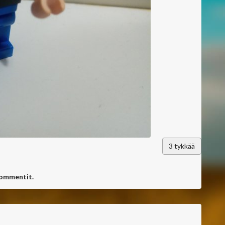
3
tykkää
kommentit.