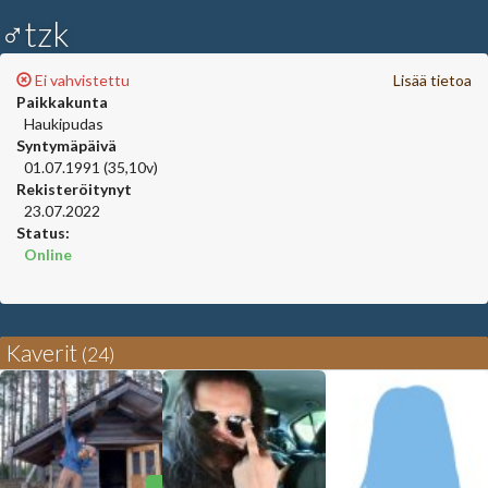
♂tzk
Ei vahvistettu
Lisää tietoa
Paikkakunta
Haukipudas
Syntymäpäivä
01.07.1991 (35,10v)
Rekisteröitynyt
23.07.2022
Status:
Online
Kaverit
(24)