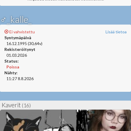
♂_kalle_
Ei vahvistettu
Lisää tietoa
Syntymäpäivä
16.12.1995 (30,64v)
Rekisteröitynyt
01.03.2026
Status:
Poissa
Nähty:
11:27 8.8.2026
Kaverit
(16)