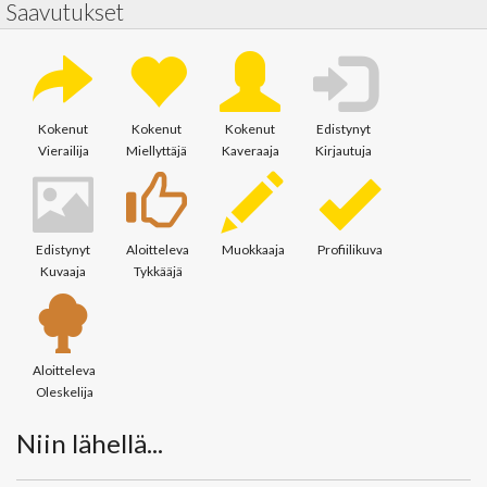
Saavutukset
Kokenut
Kokenut
Kokenut
Edistynyt
Vierailija
Miellyttäjä
Kaveraaja
Kirjautuja
Edistynyt
Aloitteleva
Muokkaaja
Profiilikuva
Kuvaaja
Tykkääjä
Aloitteleva
Oleskelija
Niin lähellä...