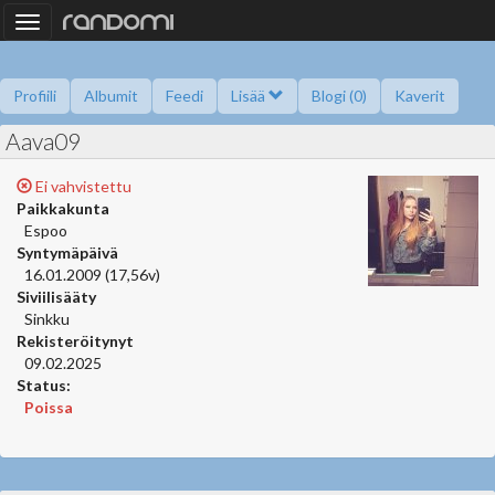
Toggle
navigation
Profiili
Albumit
Feedi
Lisää
Blogi (0)
Kaverit
Aava09
Kysy minulta
Tietoa
Kaverikirja
Gallupit
Saavutukset
Ei vahvistettu
Paikkakunta
Espoo
Syntymäpäivä
16.01.2009 (17,56v)
Siviilisääty
Sinkku
Rekisteröitynyt
09.02.2025
Status:
Poissa