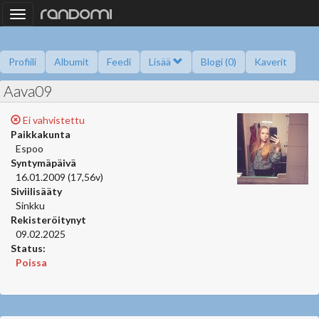
Toggle
navigation
Profiili
Albumit
Feedi
Lisää
Blogi (0)
Kaverit
Aava09
Kysy minulta
Tietoa
Kaverikirja
Gallupit
Saavutukset
Ei vahvistettu
Paikkakunta
Espoo
Syntymäpäivä
16.01.2009 (17,56v)
Siviilisääty
Sinkku
Rekisteröitynyt
09.02.2025
Status:
Poissa