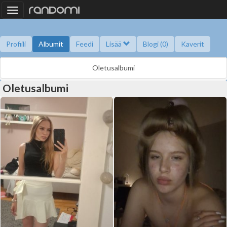
Toggle
navigation
Profiili
Albumit
Feedi
Lisää
Blogi (0)
Kaverit
Kysy minulta
Tietoa
Kaverikirja
Gallupit
Saavutukset
Oletusalbumi
Oletusalbumi