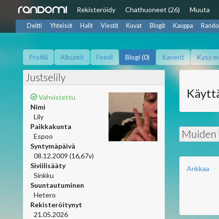
Rekisteröidy
Chat
huoneet (26)
Muuta
Deitti
Yhteisöt
Halit
Viestit
Kuvat
Blogit
Kauppa
Rando
Profiili
Albumit
Feedi
Blogi (0)
Kaverit
Kysy m
Justselily
Käyttä
Vahvistettu
Nimi
Lily
Paikkakunta
Muiden b
Espoo
Syntymäpäivä
08.12.2009 (16,67v)
Siviilisääty
Ankkaa
Sinkku
Suuntautuminen
Hetero
Rekisteröitynyt
21.05.2026