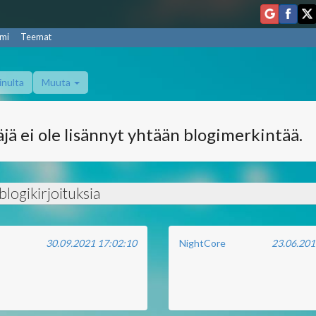
mi
Teemat
inulta
Muuta
jä ei ole lisännyt yhtään blogimerkintää.
logikirjoituksia
30.09.2021 17:02:10
NightCore
23.06.201