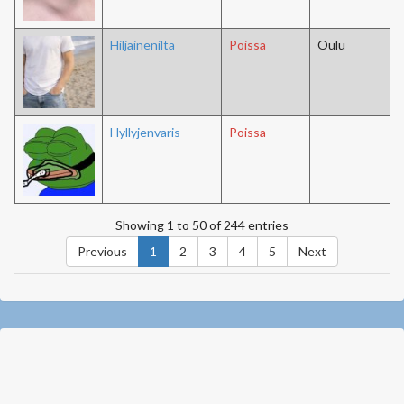
Hiljainenilta
Poissa
Oulu
Hyllyjenvaris
Poissa
Showing 1 to 50 of 244 entries
Previous
1
2
3
4
5
Next