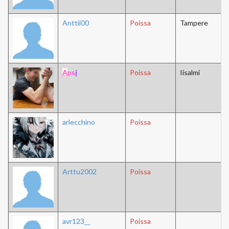
Anttii00
Poissa
Tampere
A
p
s
i
Poissa
Iisalmi
arlecchino
Poissa
Arttu2002
Poissa
avr123__
Poissa