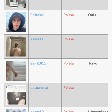
Eelirossii
Poissa
Oulu
eelisz11
Poissa
Eemi1811
Poissa
Turku
eetuaholaa
Poissa
eetuz10
Poissa
Hämeenlinna