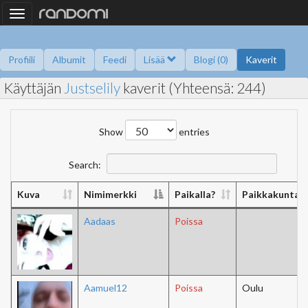
Toggle
navigation
Profiili
Albumit
Feedi
Lisää
Blogi (0)
Kaverit
Käyttäjän
Justselily
kaverit (Yhteensä: 244)
Kysy minulta
Tietoa
Kaverikirja
Gallupit
Saavutukset
Show
entries
Search:
Kuva
Nimimerkki
Paikalla?
Paikkakunta
Aadaas
Poissa
Aamuel12
Poissa
Oulu