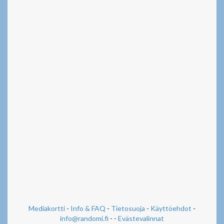
Mediakortti
-
Info & FAQ
-
Tietosuoja
-
Käyttöehdot
-
info@randomi.fi
- -
Evästevalinnat