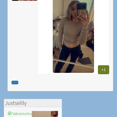
+1
Justselily
Vahvistettu