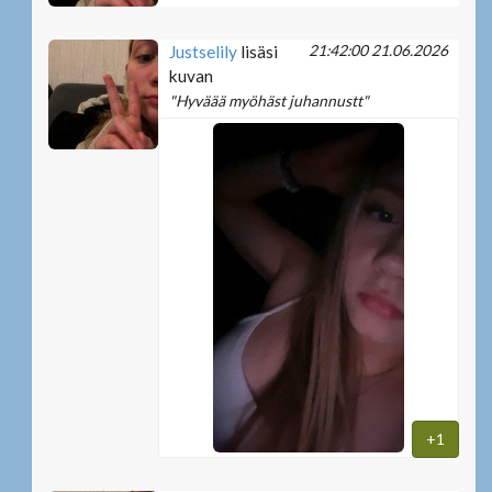
21:42:00 21.06.2026
Justselily
lisäsi
kuvan
"Hyväää myöhäst juhannustt"
+1