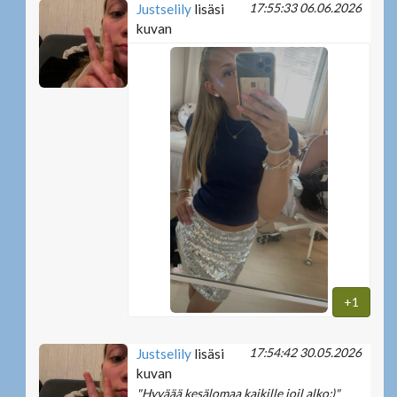
17:55:33 06.06.2026
Justselily
lisäsi
kuvan
+1
17:54:42 30.05.2026
Justselily
lisäsi
kuvan
"Hyväää kesälomaa kaikille joil alko:)"