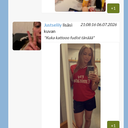
+1
21:08:16 06.07.2026
Justselily
lisäsi
kuvan
"Kuka kattooo fudist tänäää"
+1