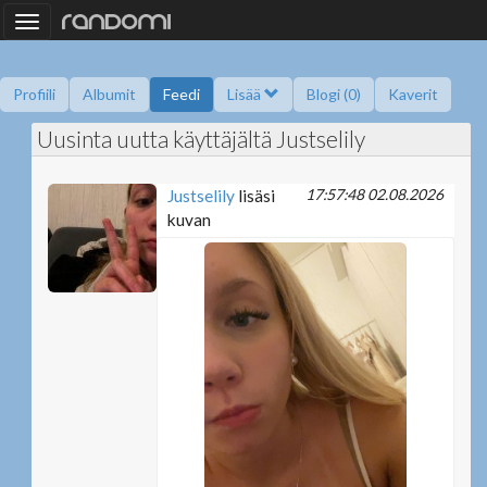
Toggle
navigation
Profiili
Albumit
Feedi
Lisää
Blogi (0)
Kaverit
Uusinta uutta käyttäjältä Justselily
Kysy minulta
Tietoa
Kaverikirja
Gallupit
Saavutukset
17:57:48 02.08.2026
Justselily
lisäsi
kuvan