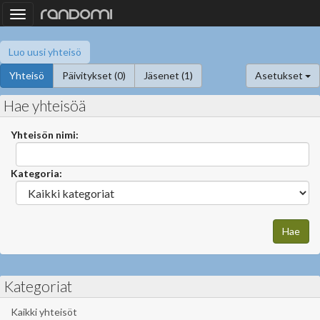
Toggle
navigation
Luo uusi yhteisö
Yhteisö
Päivitykset (0)
Jäsenet (1)
Asetukset
Hae yhteisöä
Yhteisön nimi:
Kategoria:
Kategoriat
Kaikki yhteisöt