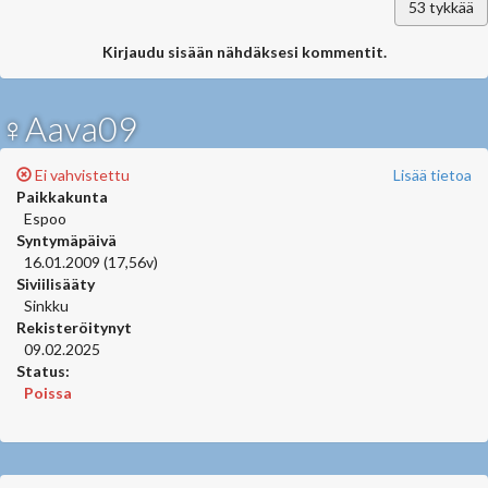
53
tykkää
Kirjaudu sisään nähdäksesi kommentit.
♀Aava09
Ei vahvistettu
Lisää tietoa
Paikkakunta
Espoo
Syntymäpäivä
16.01.2009 (17,56v)
Siviilisääty
Sinkku
Rekisteröitynyt
09.02.2025
Status:
Poissa