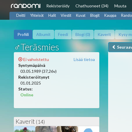
Rekisteröidy
Chat
huoneet (34)
Muuta
Deitti
Yhteisöt
Halit
Viestit
Kuvat
Blogit
Kauppa
Rando
Profiili
Albumit
Feedi
Blogi (0)
Kaverit
Kysy m
♂Teräsmies
Seuraa
Ei vahvistettu
Lisää tietoa
Syntymäpäivä
03.05.1989 (37,26v)
Rekisteröitynyt
01.01.2025
Status:
Online
Kaverit
(14)