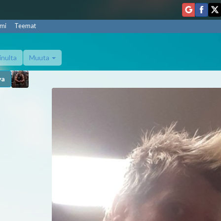
mi
Teemat
inulta
Muuta
va