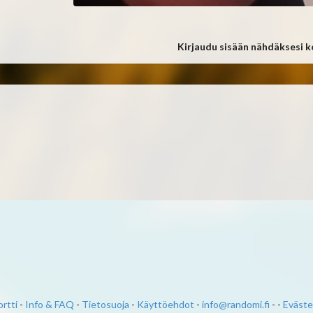
Kirjaudu sisään nähdäksesi 
rtti
-
Info & FAQ
-
Tietosuoja
-
Käyttöehdot
-
info@randomi.fi
- -
Eväste