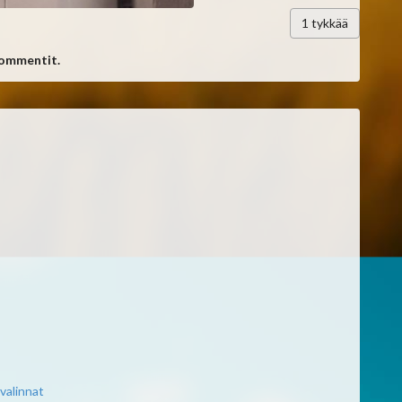
1
tykkää
kommentit.
valinnat