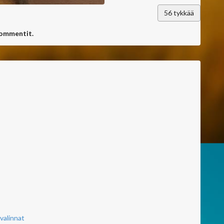
56
tykkää
kommentit.
valinnat