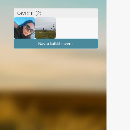
Kaverit
(2)
Näytä kaikki kaverit