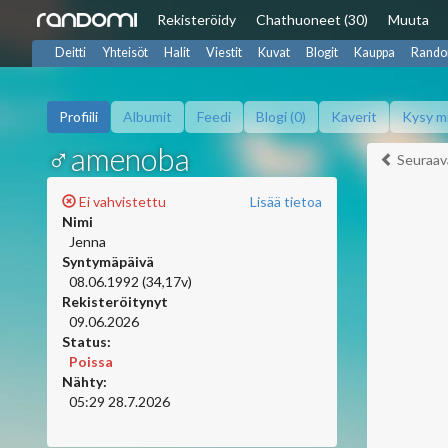
Rekisteröidy
Chat
huoneet (30)
Muuta
Deitti
Yhteisöt
Halit
Viestit
Kuvat
Blogit
Kauppa
Rando
Profiili
Albumit
Feedi
Blogi (0)
Kaverit
Kysy m
♂amenoba
Seuraav
Ei vahvistettu
Lisää tietoa
Nimi
Jenna
Syntymäpäivä
08.06.1992 (34,17v)
Rekisteröitynyt
09.06.2026
Status:
Poissa
Nähty:
05:29 28.7.2026