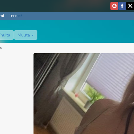
mi
Teemat
inulta
Muuta
a