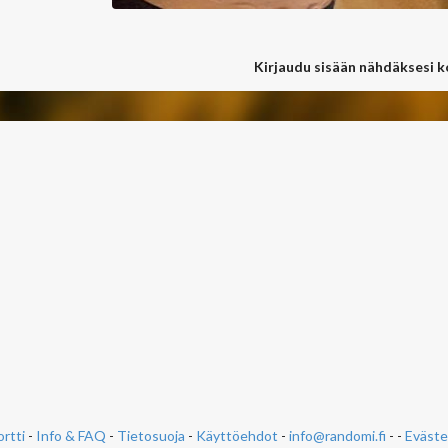
Kirjaudu sisään nähdäksesi 
rtti
-
Info & FAQ
-
Tietosuoja
-
Käyttöehdot
-
info@randomi.fi
- -
Eväste