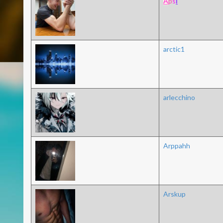
A
p
s
i
arctic1
arlecchino
Arppahh
Arskup