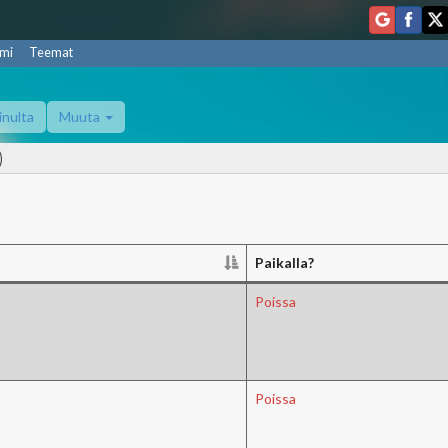
mi
Teemat
inulta
Muuta
)
Paikalla?
Poissa
Poissa