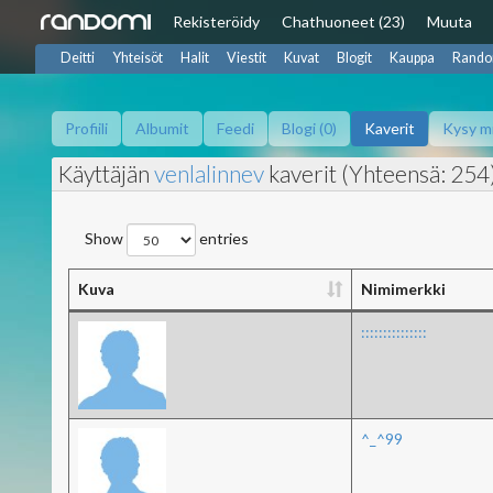
Rekisteröidy
Chat
huoneet (23)
Muuta
Deitti
Yhteisöt
Halit
Viestit
Kuvat
Blogit
Kauppa
Rando
Profiili
Albumit
Feedi
Blogi (0)
Kaverit
Kysy m
Käyttäjän
venlalinnev
kaverit (Yhteensä: 254
Show
entries
Kuva
Nimimerkki
:::::::::::::::
^_^99