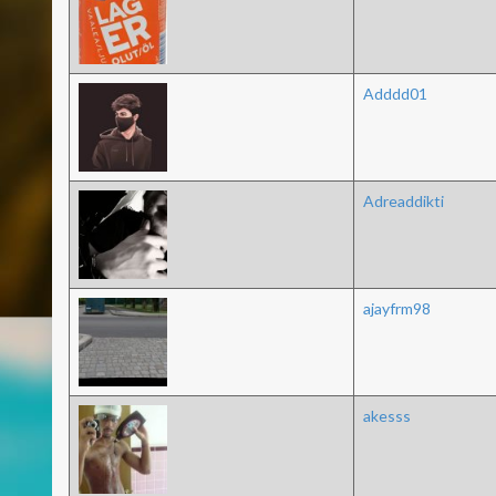
Adddd01
Adreaddikti
ajayfrm98
akesss