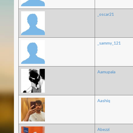
_oscar21
_sammy_121
Aamupala
Aashiq
Abezzi