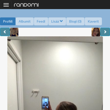
Toggle
navigation
Profiili
Albumit
Feedi
Lisää
Blogi (0)
Kaverit
Kysy minulta
Tietoa
Kaverikirja
Gallupit
Saavutukset