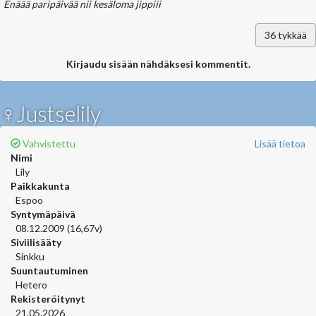
Enäää paripäivää nii kesäloma jippiii
36
tykkää
Kirjaudu sisään nähdäksesi kommentit.
♀Justselily
Vahvistettu
Lisää tietoa
Nimi
Lily
Paikkakunta
Espoo
Syntymäpäivä
08.12.2009 (16,67v)
Siviilisääty
Sinkku
Suuntautuminen
Hetero
Rekisteröitynyt
21.05.2026