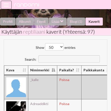
Toggle
navigation
Profiili
Albumit
Feedi
Lisää
Blogi (1)
Kaverit
Käyttäjän
reptiliaani
kaverit (Yhteensä: 97)
Kysy minulta
Tietoa
Kaverikirja
Gallupit
Saavutukset
Show
entries
Search:
Kuva
Nimimerkki
Paikalla?
Paikkakunta
_kalle
Poissa
Adreaddikti
Poissa