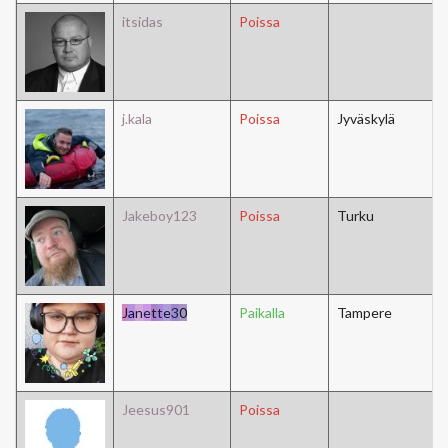
itsidas
Poissa
j.kala
Poissa
Jyväskylä
Jakeboy123
Poissa
Turku
J
a
n
e
t
t
e
3
0
Paikalla
Tampere
Jeesus901
Poissa