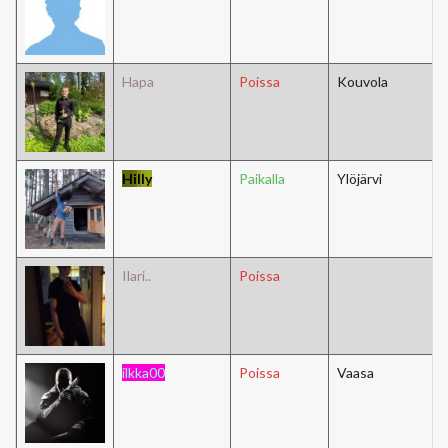
Hapa
Poissa
Kouvola
H
i
l
l
y
Paikalla
Ylöjärvi
Ilari..
Poissa
i
l
k
k
a
0
0
Poissa
Vaasa