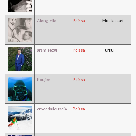
Alongfella
Poissa
Mustasaari
aram_rezgi
Poissa
Turku
Boujee
Poissa
crocodaildundie
Poissa