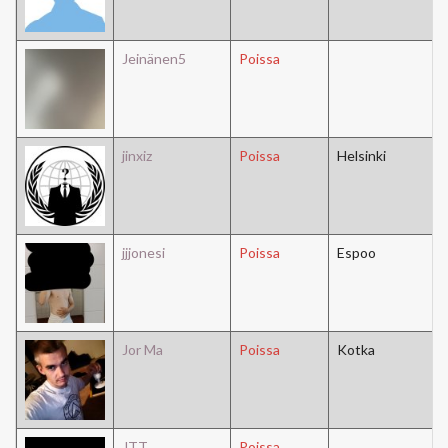
Jeinänen5
Poissa
jinxiz
Poissa
Helsinki
jjjonesi
Poissa
Espoo
Jor Ma
Poissa
Kotka
JTT
Poissa