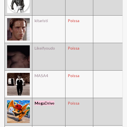
kitaristi
Poissa
Likeifyoudo
Poissa
MASA4
Poissa
M
e
g
a
D
r
i
v
e
Poissa