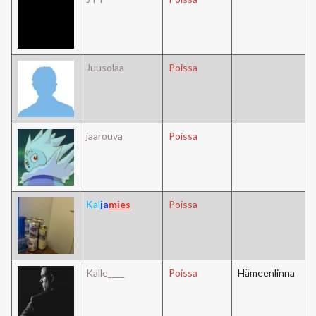
Juusolaa
Poissa
jäärouva
Poissa
K
a
l
j
a
m
i
e
s
Poissa
Kalle____
Poissa
Hämeenlinna